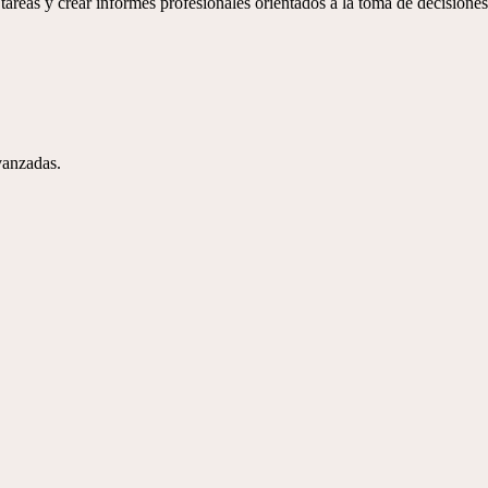
areas y crear informes profesionales orientados a la toma de decisiones
vanzadas.