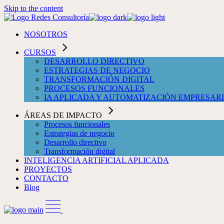
Skip to the content
NOSOTROS
CURSOS
DESARROLLO DIRECTIVO
ESTRATEGIAS DE NEGOCIO
TRANSFORMACIÓN DIGITAL
PROCESOS FUNCIONALES
IA APLICADA Y AUTOMATIZACIÓN EMPRESAR
ÁREAS DE IMPACTO
Procesos funcionales
Estrategias de negocio
Desarrollo directivo
Transformación digital
INTELIGENCIA ARTIFICIAL APLICADA
PROYECTOS
CONTACTO
Blog