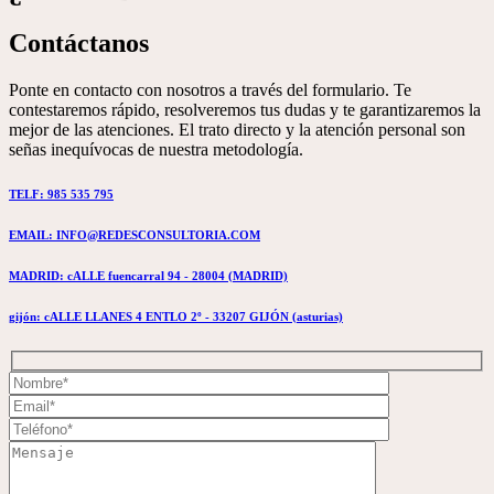
Contáctanos
Ponte en contacto con nosotros a través del formulario. Te
contestaremos rápido, resolveremos tus dudas y te garantizaremos la
mejor de las atenciones. El trato directo y la atención personal son
señas inequívocas de nuestra metodología.
TELF: 985 535 795
EMAIL: INFO@REDESCONSULTORIA.COM
MADRID: cALLE fuencarral 94 - 28004 (MADRID)
gijón: cALLE LLANES 4 ENTLO 2º - 33207 GIJÓN (asturias)